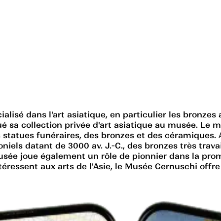
lisé dans l'art asiatique, en particulier les bronzes 
gué sa collection privée d'art asiatique au musée. L
s statues funéraires, des bronzes et des céramiques. 
iels datant de 3000 av. J.-C., des bronzes très trav
musée joue également un rôle de pionnier dans la promo
ntéressent aux arts de l'Asie, le Musée Cernuschi offr