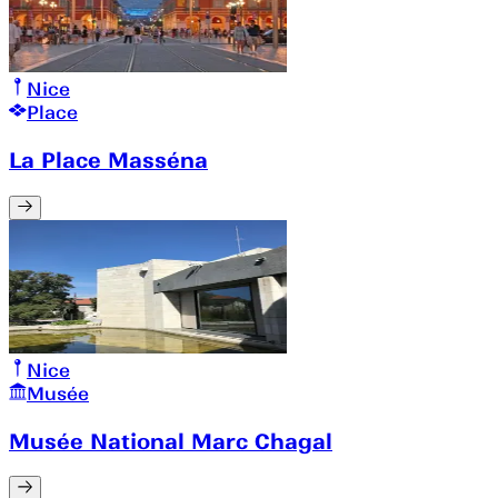
Nice
Place
La Place Masséna
Nice
Musée
Musée National Marc Chagal