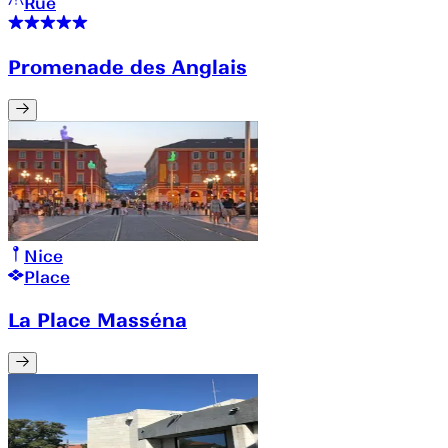
Rue
Promenade des Anglais
Nice
Place
La Place Masséna