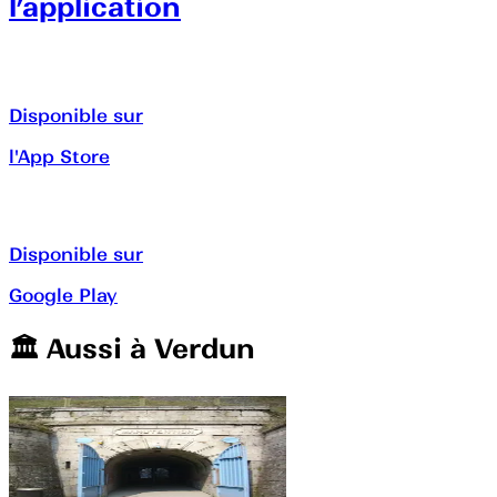
l’application
Disponible sur
l'App Store
Disponible sur
Google Play
🏛️️ Aussi à
Verdun