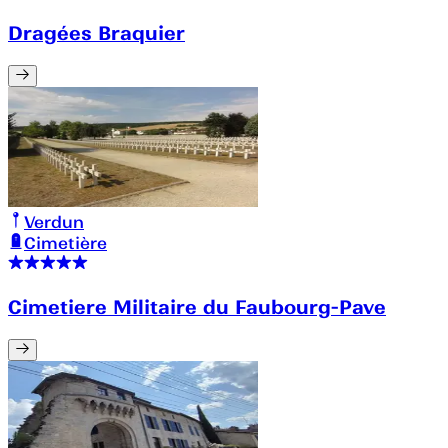
Dragées Braquier
Verdun
Cimetière
Cimetiere Militaire du Faubourg-Pave