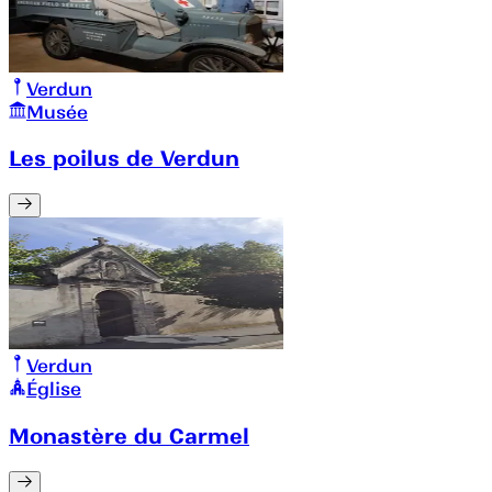
Verdun
Musée
Les poilus de Verdun
Verdun
Église
Monastère du Carmel