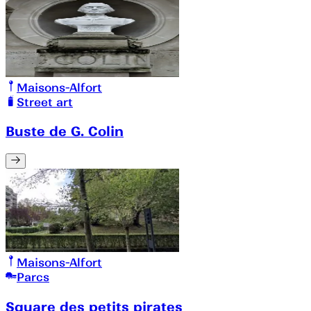
Maisons-Alfort
Street art
Buste de G. Colin
Maisons-Alfort
Parcs
Square des petits pirates