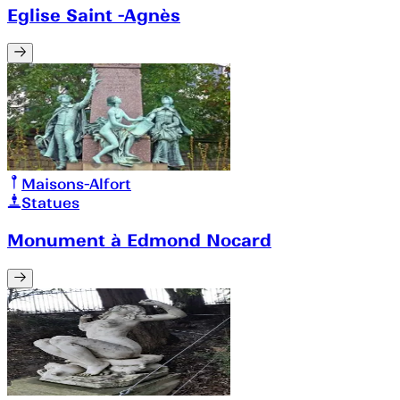
Eglise Saint -Agnès
Maisons-Alfort
Statues
Monument à Edmond Nocard