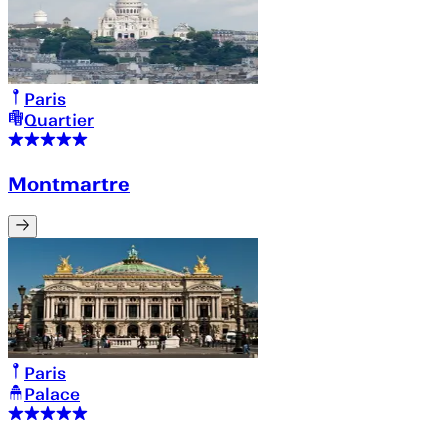
Paris
Quartier
Montmartre
Paris
Palace