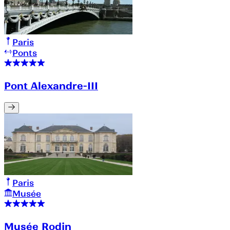
Paris
Ponts
Pont Alexandre-III
Paris
Musée
Musée Rodin