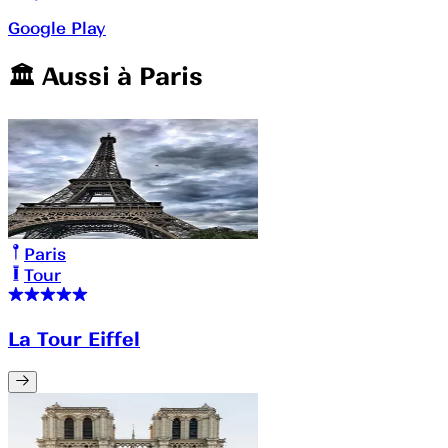
Google Play
🏛️️ Aussi à
Paris
Paris
Tour
La Tour Eiffel