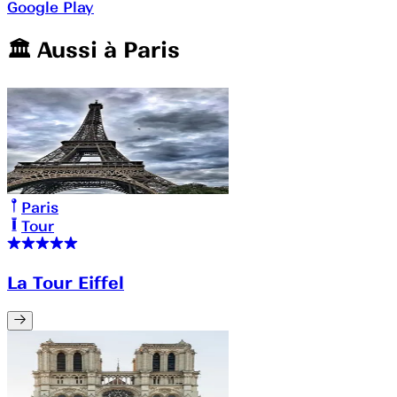
Google Play
🏛️️ Aussi à
Paris
Paris
Tour
La Tour Eiffel