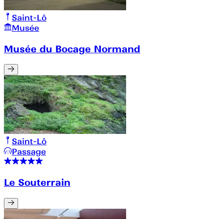
Saint-Lô
Musée
Musée du Bocage Normand
Saint-Lô
Passage
Le Souterrain