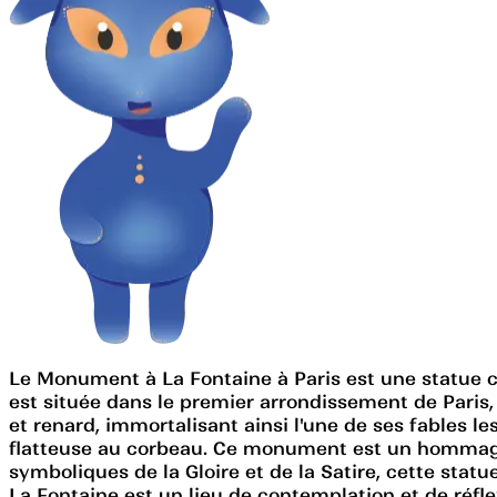
Le Monument à La Fontaine à Paris est une statue ca
est située dans le premier arrondissement de Paris,
et renard, immortalisant ainsi l'une de ses fables l
flatteuse au corbeau. Ce monument est un hommage à 
symboliques de la Gloire et de la Satire, cette sta
La Fontaine est un lieu de contemplation et de réflex