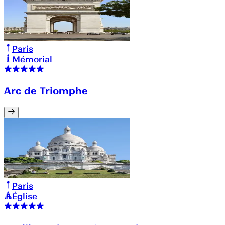
Paris
Mémorial
Arc de Triomphe
Paris
Église