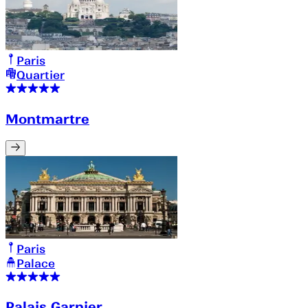
Paris
Quartier
Montmartre
Paris
Palace
Palais Garnier