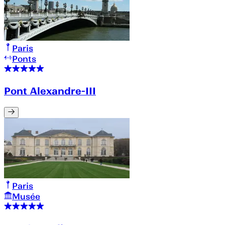
Paris
Ponts
Pont Alexandre-III
Paris
Musée