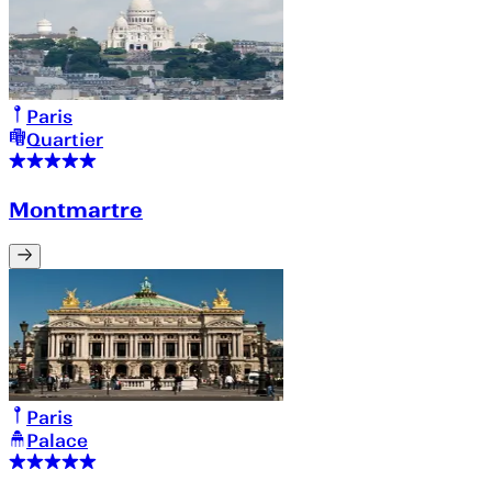
Paris
Quartier
Montmartre
Paris
Palace