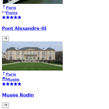
Paris
Ponts
Pont Alexandre-III
Paris
Musée
Musée Rodin