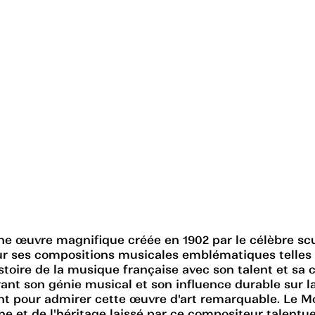
une œuvre magnifique créée en 1902 par le célèbre s
 ses compositions musicales emblématiques telles qu
toire de la musique française avec son talent et sa c
 son génie musical et son influence durable sur la s
yant pour admirer cette œuvre d'art remarquable. L
nne et de l'héritage laissé par ce compositeur talen