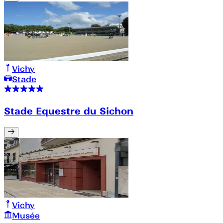
Vichy
Stade
Stade Equestre du Sichon
Vichy
Musée