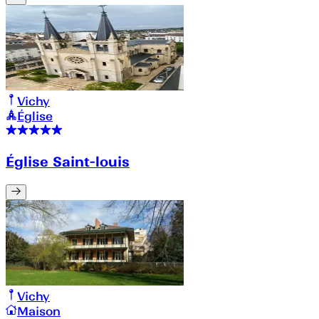
Vichy
Église
Église Saint-louis
Vichy
Maison