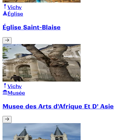
Vichy
Église
Église Saint-Blaise
Vichy
Musée
Musee des Arts d'Afrique Et D' Asie