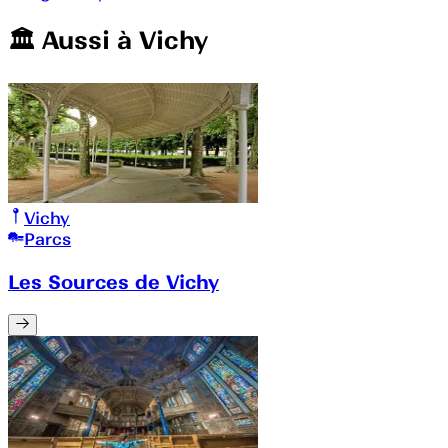
🏛️️ Aussi à
Vichy
Vichy
Parcs
Les Sources de Vichy