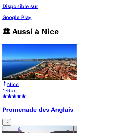
Disponible sur
Google Play
🏛️️ Aussi à
Nice
Nice
Rue
Promenade des Anglais