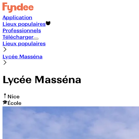
Application
Lieux populaires
Professionnels
Télécharger
Lieux populaires
Lycée Masséna
Lycée Masséna
Nice
École