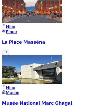
Nice
Place
La Place Masséna
Nice
Musée
Musée National Marc Chagal