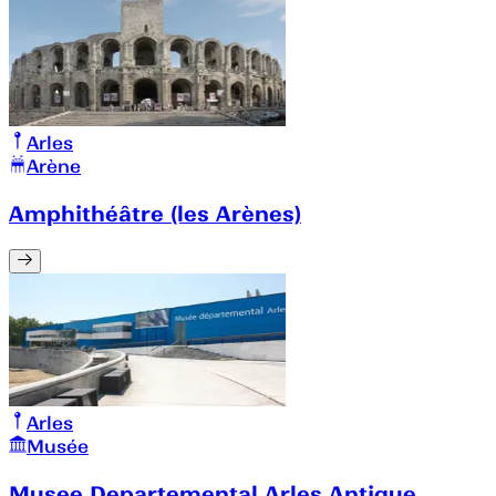
Arles
Arène
Amphithéâtre (les Arènes)
Arles
Musée
Musee Departemental Arles Antique