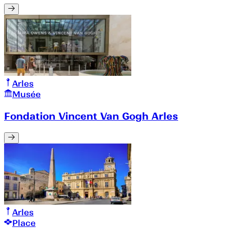
Arles
Musée
Fondation Vincent Van Gogh Arles
Arles
Place