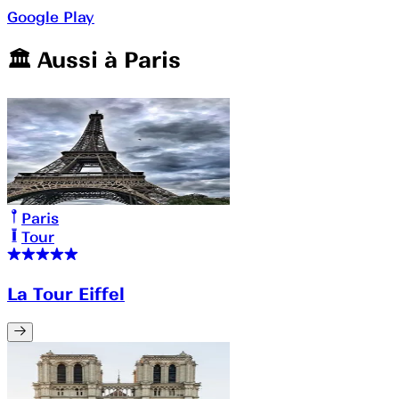
Google Play
🏛️️ Aussi à
Paris
Paris
Tour
La Tour Eiffel