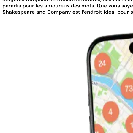
paradis pour les amoureux des mots. Que vous soyez 
Shakespeare and Company est l'endroit idéal pour s