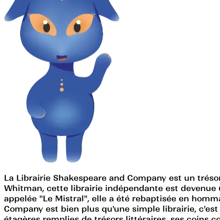
La Librairie Shakespeare and Company est un trésor l
Whitman, cette librairie indépendante est devenue u
appelée "Le Mistral", elle a été rebaptisée en homma
Company est bien plus qu'une simple librairie, c'est
étagères remplies de trésors littéraires, ses coins 