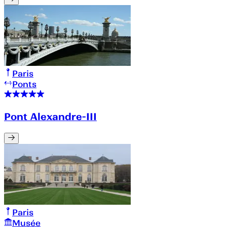
Paris
Ponts
Pont Alexandre-III
Paris
Musée