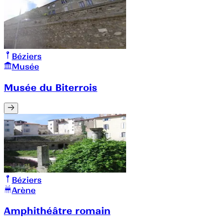
Béziers
Musée
Musée du Biterrois
Béziers
Arène
Amphithéâtre romain