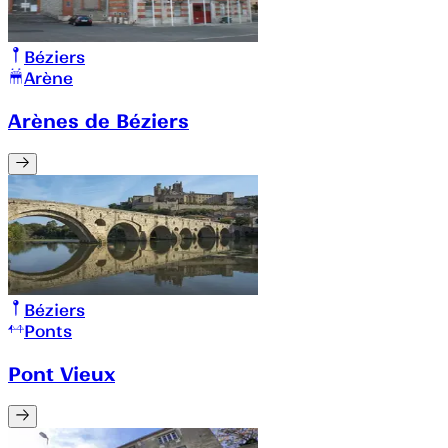
Béziers
Arène
Arènes de Béziers
Béziers
Ponts
Pont Vieux