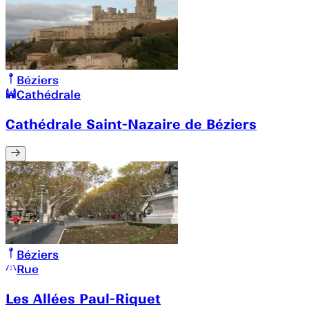
Béziers
Cathédrale
Cathédrale Saint-Nazaire de Béziers
Béziers
Rue
Les Allées Paul-Riquet