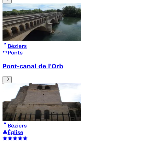
Béziers
Ponts
Pont-canal de l'Orb
Béziers
Église