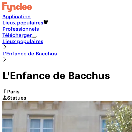
Application
Lieux populaires
Professionnels
Télécharger
Lieux populaires
L'Enfance de Bacchus
L'Enfance de Bacchus
Paris
Statues