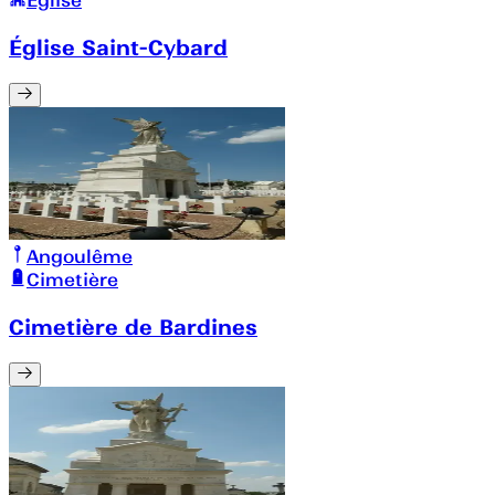
Église
Église Saint-Cybard
Angoulême
Cimetière
Cimetière de Bardines