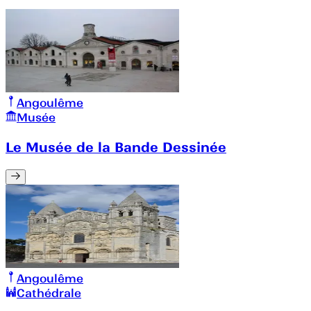
Angoulême
Musée
Le Musée de la Bande Dessinée
Angoulême
Cathédrale