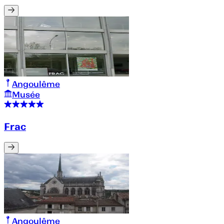
Angoulême
Musée
Frac
Angoulême