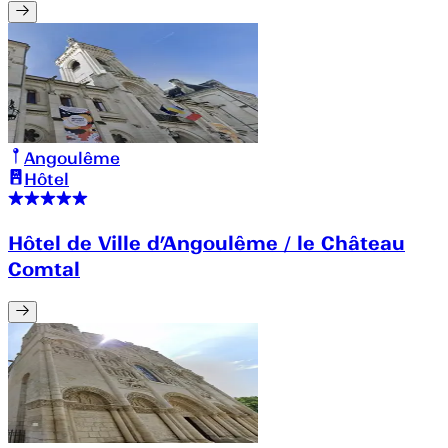
Angoulême
Hôtel
Hôtel de Ville d’Angoulême / le Château
Comtal