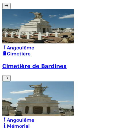
Angoulême
Cimetière
Cimetière de Bardines
Angoulême
Mémorial