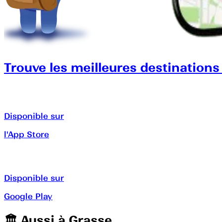
Trouve les meilleures destinations
Disponible sur
l'App Store
Disponible sur
Google Play
🏛️️ Aussi à
Grasse