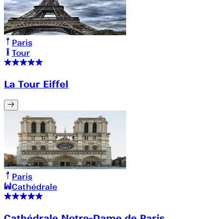
Paris
Tour
La Tour Eiffel
Paris
Cathédrale
Cathédrale Notre-Dame de Paris