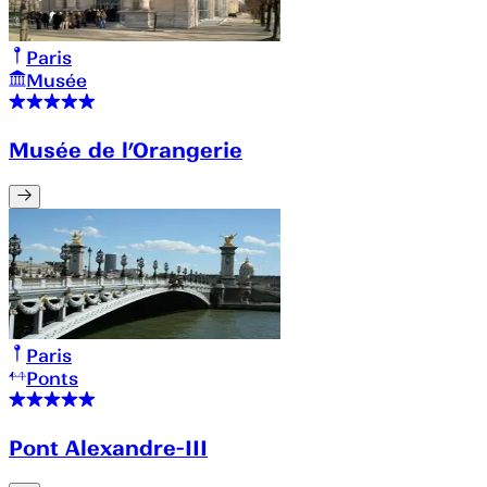
Paris
Musée
Musée de l’Orangerie
Paris
Ponts
Pont Alexandre-III