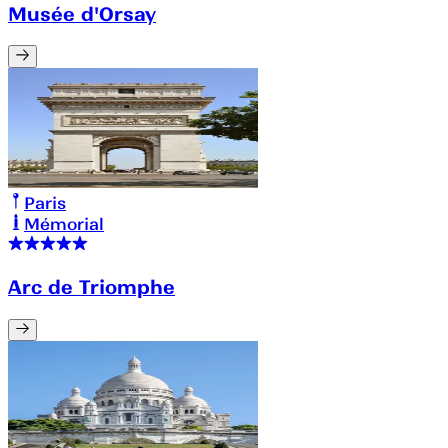
Musée d'Orsay
Paris
Mémorial
Arc de Triomphe