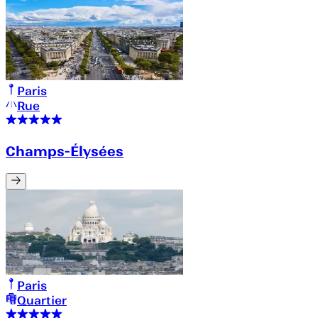
Paris
Rue
Champs-Élysées
Paris
Quartier