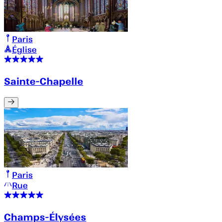
Paris
Église
Sainte-Chapelle
Paris
Rue
Champs-Élysées