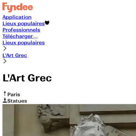
Application
Lieux populaires
Professionnels
Télécharger
Lieux populaires
L'Art Grec
L'Art Grec
Paris
Statues