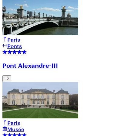
Paris
Ponts
Pont Alexandre-III
Paris
Musée