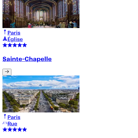
Paris
Église
Sainte-Chapelle
Paris
Rue