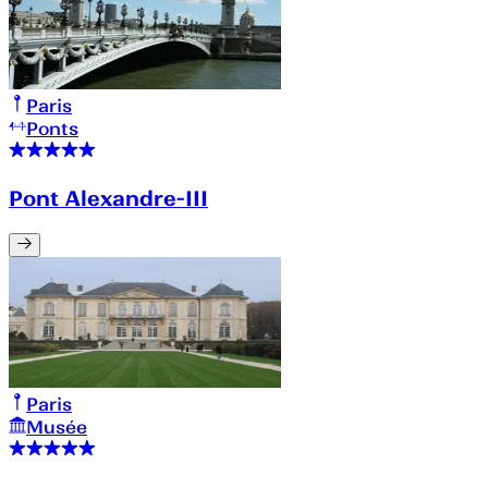
Paris
Ponts
Pont Alexandre-III
Paris
Musée