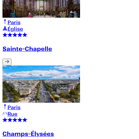
Paris
Église
Sainte-Chapelle
Paris
Rue
Champs-Élysées