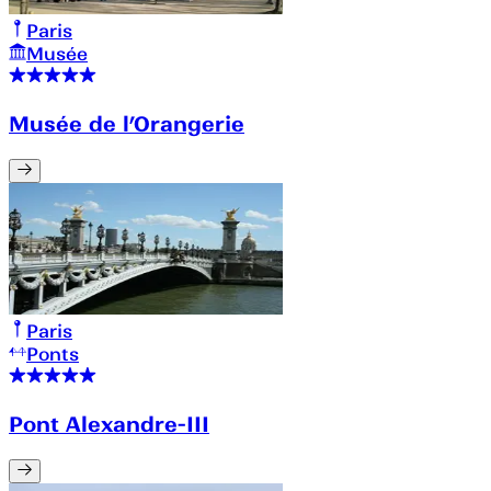
Paris
Musée
Musée de l’Orangerie
Paris
Ponts
Pont Alexandre-III