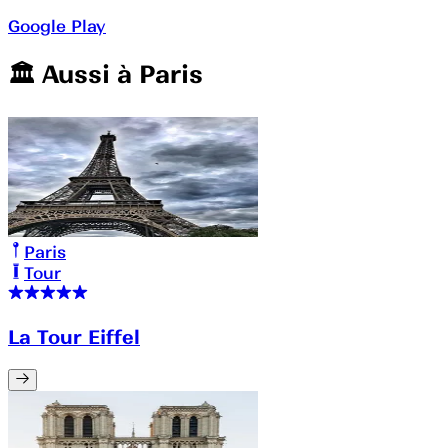
Google Play
🏛️️ Aussi à
Paris
Paris
Tour
La Tour Eiffel