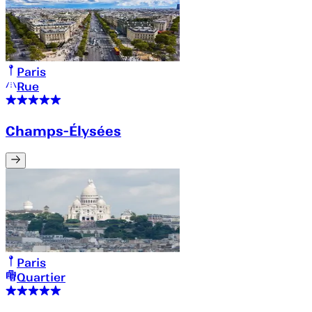
Paris
Rue
Champs-Élysées
Paris
Quartier