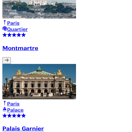
Paris
Quartier
Montmartre
Paris
Palace
Palais Garnier