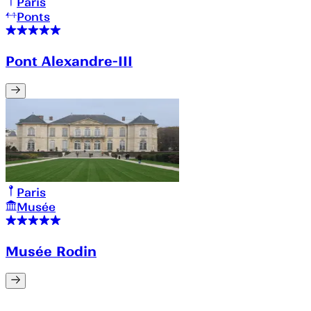
Paris
Ponts
Pont Alexandre-III
Paris
Musée
Musée Rodin