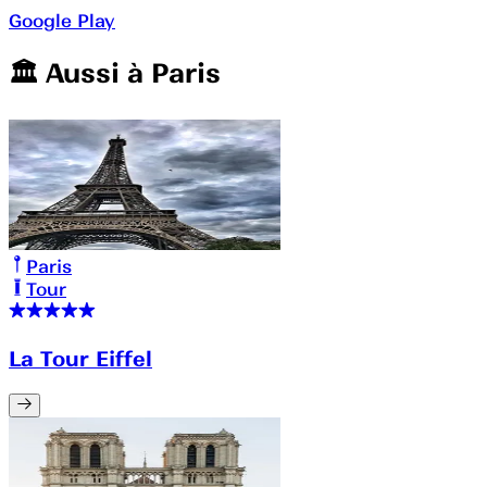
Google Play
🏛️️ Aussi à
Paris
Paris
Tour
La Tour Eiffel