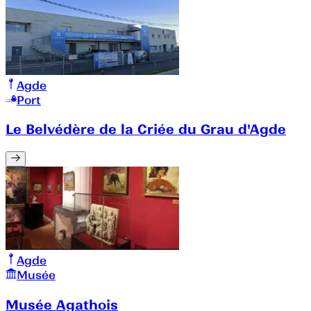
Agde
Port
Le Belvédère de la Criée du Grau d'Agde
Agde
Musée
Musée Agathois