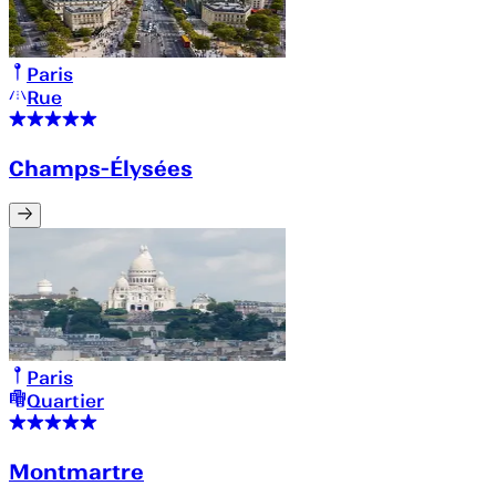
Paris
Rue
Champs-Élysées
Paris
Quartier
Montmartre