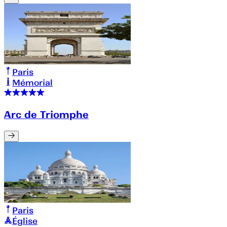
Paris
Mémorial
Arc de Triomphe
Paris
Église