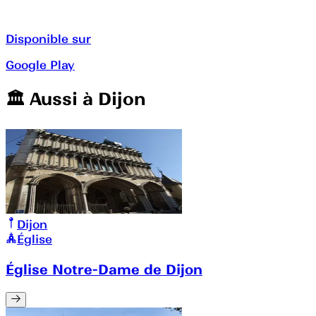
Disponible sur
Google Play
🏛️️ Aussi à
Dijon
Dijon
Église
Église Notre-Dame de Dijon