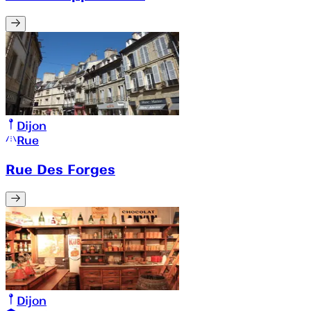
Dijon
Rue
Rue Des Forges
Dijon