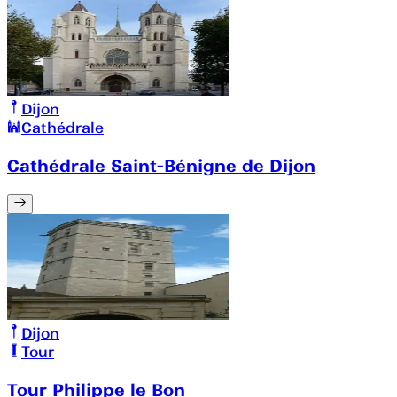
Dijon
Cathédrale
Cathédrale Saint-Bénigne de Dijon
Dijon
Tour
Tour Philippe le Bon