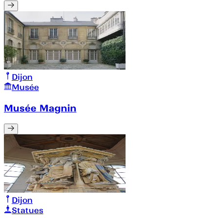
Dijon
Musée
Musée Magnin
Dijon
Statues