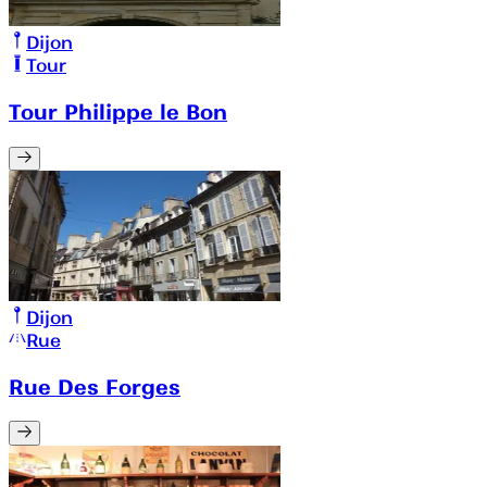
Dijon
Tour
Tour Philippe le Bon
Dijon
Rue
Rue Des Forges