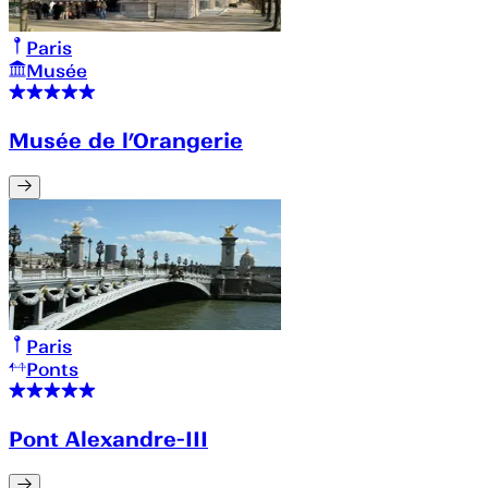
Paris
Musée
Musée de l’Orangerie
Paris
Ponts
Pont Alexandre-III