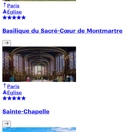
Paris
Église
Basilique du Sacré-Cœur de Montmartre
Paris
Église
Sainte-Chapelle