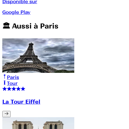
Disponible sur
Google Play
🏛️️ Aussi à
Paris
Paris
Tour
La Tour Eiffel