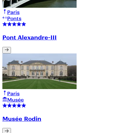
Paris
Ponts
Pont Alexandre-III
Paris
Musée
Musée Rodin