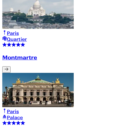
Paris
Quartier
Montmartre
Paris
Palace