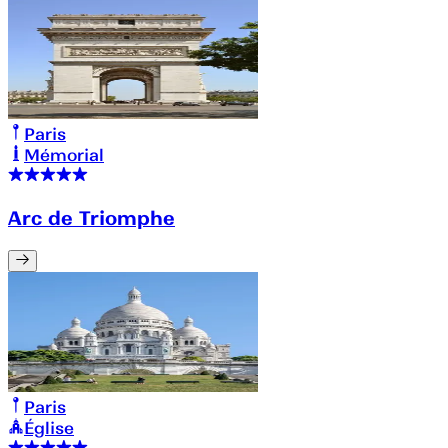
Paris
Mémorial
Arc de Triomphe
Paris
Église