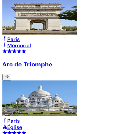
Paris
Mémorial
Arc de Triomphe
Paris
Église