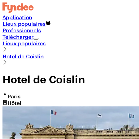
Application
Lieux populaires
Professionnels
Télécharger
Lieux populaires
Hotel de Coislin
Hotel de Coislin
Paris
Hôtel