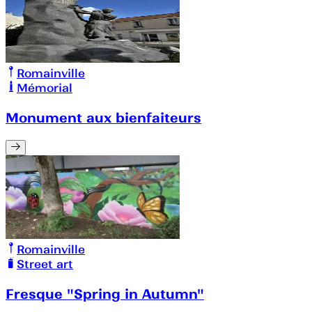
Romainville
Mémorial
Monument aux bienfaiteurs
Romainville
Street art
Fresque "Spring in Autumn"