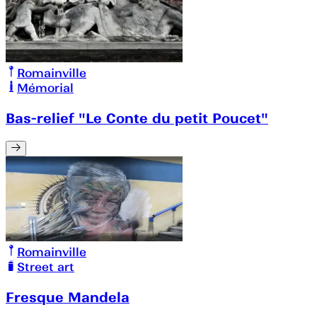
Romainville
Mémorial
Bas-relief "Le Conte du petit Poucet"
Romainville
Street art
Fresque Mandela