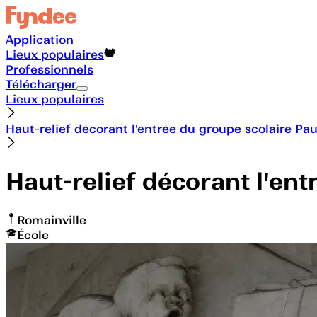
Application
Lieux populaires
Professionnels
Télécharger
Lieux populaires
Haut-relief décorant l'entrée du groupe scolaire Pa
Haut-relief décorant l'en
Romainville
École