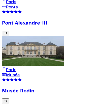
Paris
Ponts
Pont Alexandre-III
Paris
Musée
Musée Rodin